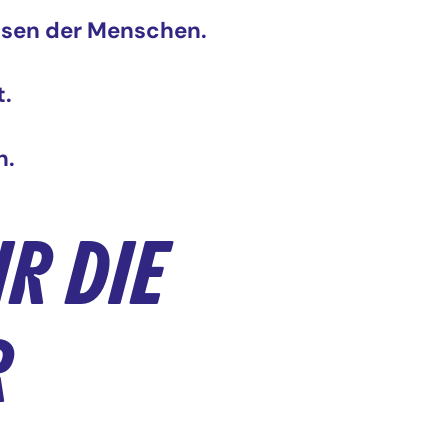
issen der Menschen.
t.
n.
R DIE