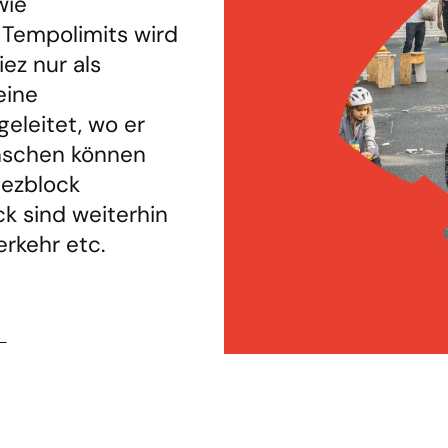
wie
 Tempolimits wird
ez nur als
eine
eleitet, wo er
nschen können
iezblock
k sind weiterhin
erkehr etc.
←