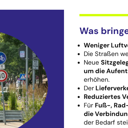
Was bring
Weniger Luft
Die Straßen w
Neue
Sitzgele
um die Aufent
erhöhen.
Der
Lieferverk
Reduziertes 
Für
Fuß-, Rad
die Verbindun
der Bedarf stei