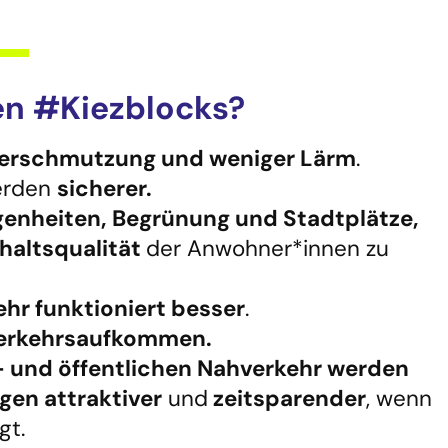
en #Kiezblocks?
verschmutzung und weniger Lärm
.
erden
sicherer.
genheiten, Begrünung und Stadtplätze,
haltsqualität
der Anwohner*innen zu
ehr funktioniert besser
.
Verkehrsaufkommen.
- und öffentlichen Nahverkehr werden
gen attraktiver
und
zeitsparender
, wenn
gt.