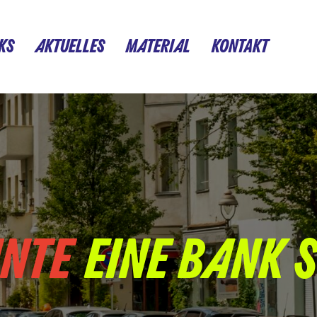
KS
AKTUELLES
MATERIAL
KONTAKT
NNTE
D
I
E
L
U
F
T
B
E