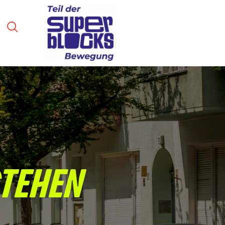
E
I
S
N
R
E
S
S