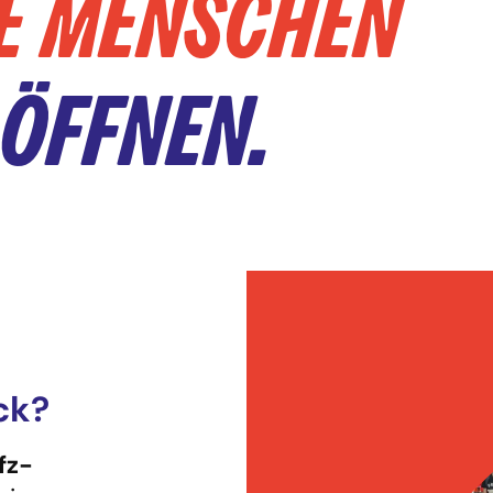
E MENSCHEN
ÖFFNEN.
ck?
fz-