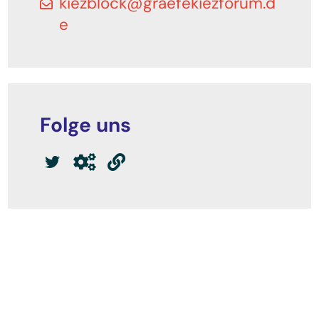
kiezblock@graefekiezforum.d
e
Folge uns