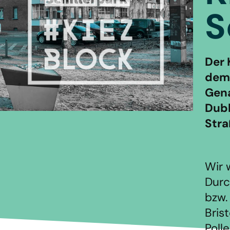
S
Der 
dem 
Gena
Dubl
Stra
Wir 
Durc
bzw.
Bris
Polle