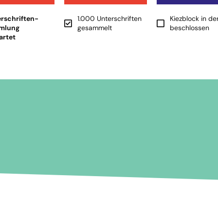
rschriften-
1.000 Unterschriften
Kiezblock in de
mlung
gesammelt
beschlossen
artet