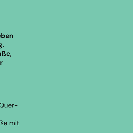
neben
g.
aße,
r
 Quer-
ße mit