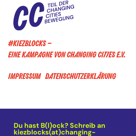
#KIEZBLOCKS –
EINE KAMPAGNE VON CHANGING CITIES E.V.
IMPRESSUM
DATENSCHUTZERKLÄRUNG
Du hast B(l)ock? Schreib an
kiezblocks(at)changing-