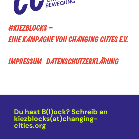
#KIEZBLOCKS –
EINE KAMPAGNE VON CHANGING CITIES E.V.
IMPRESSUM
DATENSCHUTZERKLÄRUNG
Du hast B(l)ock? Schreib an
kiezblocks(at)changing-
cities.org