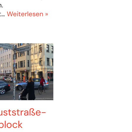
.
t…
Weiterlesen »
uststraße-
block