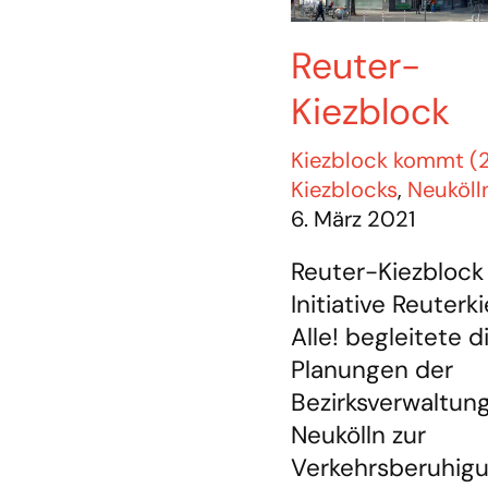
Reuter-
Kiezblock
Kiezblock kommt (
Kiezblocks
,
Neuköll
6. März 2021
Reuter-Kiezblock
Initiative Reuterki
Alle! begleitete d
Planungen der
Bezirksverwaltun
Neukölln zur
Verkehrsberuhig