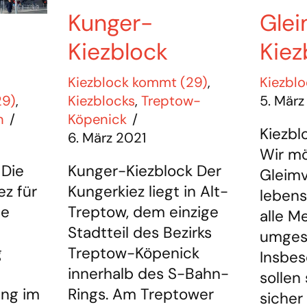
Kunger-
Glei
Kiezblock
Kiez
Kiezblock kommt (29)
,
Kiezblo
Kiezblocks
,
Treptow-
5. März
29)
,
Köpenick
n
Kiezbl
6. März 2021
Wir m
Kunger-Kiezblock Der
 Die
Gleimv
Kungerkiez liegt in Alt-
ez für
lebens
Treptow, dem einzige
ie
alle M
Stadtteil des Bezirks
umgest
Treptow-Köpenick
g
Insbes
innerhalb des S-Bahn-
sollen
Rings. Am Treptower
ung im
sicher