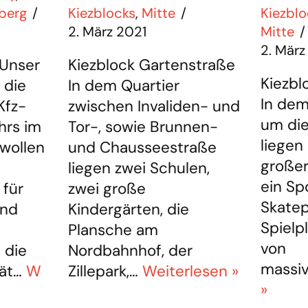
berg
Kiezblocks
,
Mitte
Kiezbl
2. März 2021
Mitte
2. März
 Unser
Kiezblock Gartenstraße
Kiezbl
 die
In dem Quartier
In dem
Kfz-
zwischen Invaliden- und
um di
hrs im
Tor-, sowie Brunnen-
liegen
 wollen
und Chausseestraße
großer
liegen zwei Schulen,
ein Spo
 für
zwei große
Skatep
und
Kindergärten, die
Spielp
Plansche am
von
 die
Nordbahnhof, der
massi
tät…
W
Zillepark,…
Weiterlesen »
»