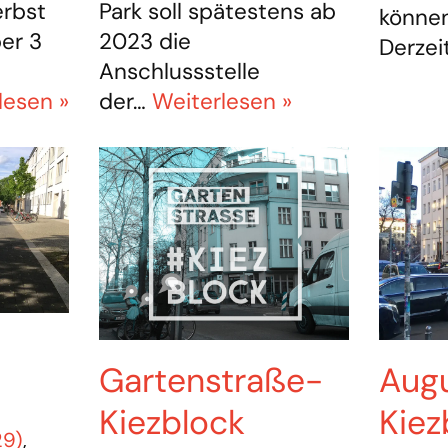
Park soll spätestens ab
erbst
können
2023 die
er 3
Derzei
Anschlussstelle
der…
Weiterlesen »
lesen »
Gartenstraße-
Aug
Kiezblock
Kiez
29)
,