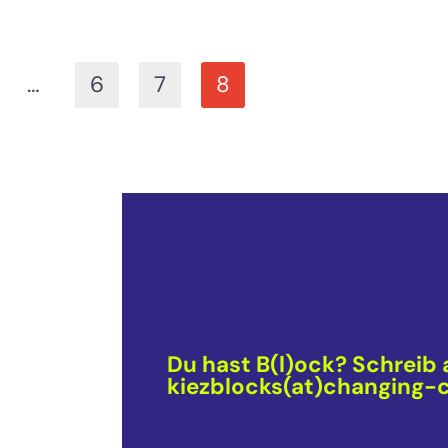
…
6
7
8
Du hast B(l)ock? Schreib 
kiezblocks(at)changing-c