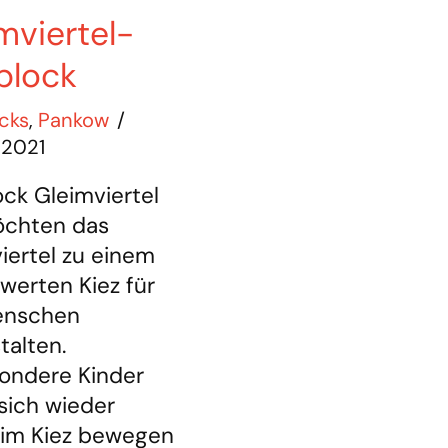
mviertel-
block
cks
,
Pankow
 2021
ock Gleimviertel
öchten das
iertel zu einem
werten Kiez für
enschen
alten.
ondere Kinder
 sich wieder
 im Kiez bewegen