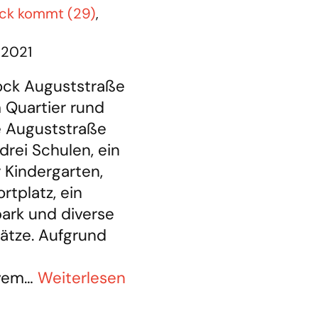
ock kommt (29)
,
 2021
ock Auguststraße
 Quartier rund
e Auguststraße
 drei Schulen, ein
 Kindergarten,
rtplatz, ein
ark und diverse
lätze. Aufgrund
vem…
Weiterlesen