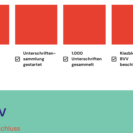
Unterschriften­
1.000
Kiezbl
n
sammlung
Unterschriften
BVV
gestartet
gesammelt
besch
V
chluss