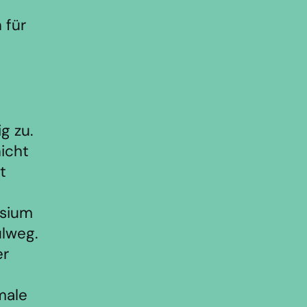
 für
g zu.
nicht
t
asium
lweg.
er
male