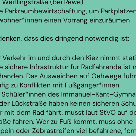
 Weitlingstraße (bei Rewe)
e Parkraumbewirtschaftung, um Parkplätzen
wohner*innen einen Vorrang einzuräumen
denken, dass dies dringend notwendig ist:
 Verkehr im und durch den Kiez nimmt steti
e sichere Infrastruktur für Radfahrende ist 
handen. Das Ausweichen auf Gehwege führ
fig zu Konflikten mit Fußgänger*innen.
e Schüler*innen des Immanuel-Kant-Gymn
der Lückstraße haben keinen sicheren Schu
 mit dem Rad fährt, musst laut StVO auf d
aße fahren. Wer zu Fuß kommt, muss ohne
eln oder Zebrastreifen viel befahrene, for