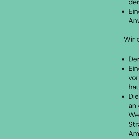
der
Ein
An
Wir 
Der
Ein
vor
häu
Di
an 
Wer
Str
Amp