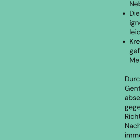
Ne
Die
ign
lei
Kre
gef
Men
Durc
Gent
abse
gege
Rich
Nach
imme