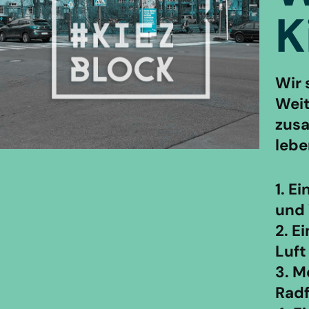
K
Wir 
Weit
zusa
lebe
1. E
und
2. E
Luft
3. M
Radf