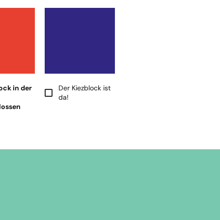
ock in der
Der Kiezblock ist
da!
lossen