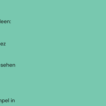
deen:
iez
esehen
pel in