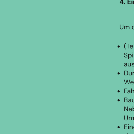
4. E
Um d
(Te
Spi
aus
Du
Wei
Fah
Bau
Neb
Umf
Ein